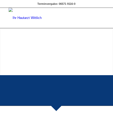
Terminvergabe: 06571 9116-0
Praxis Pschierer – Ihr
Hautarzt in Wittlich.