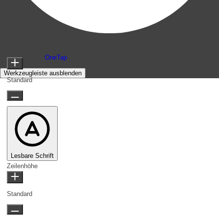
Barrierefreiheitsanpassungen
Inhaltsmodule
Schriftgröße
Präsentiert von
OneTap
Werkzeugleiste ausblenden
Standard
Lesbare Schrift
Zeilenhöhe
Standard